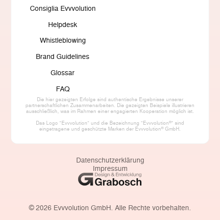
Consiglia Evvvolution
Helpdesk
Whistleblowing
Brand Guidelines
Glossar
FAQ
Die hier gezeigten Erfolge sind authentische Ergebnisse unserer
partnerschaftlichen Zusammenarbeiten. Die gezeigten Beispiele illustrieren
ausschließlich, was im Rahmen einer engagierten Kooperation möglich ist.
®
Das Logo "Evvvolution" und die Bezeichnung "Evvvolution
" sind
®
eingetragene und geschützte Marken der Evvvolution
GmbH.
Datenschutzerklärung
Impressum
©
2026
Evvvolution GmbH. Alle Rechte vorbehalten.