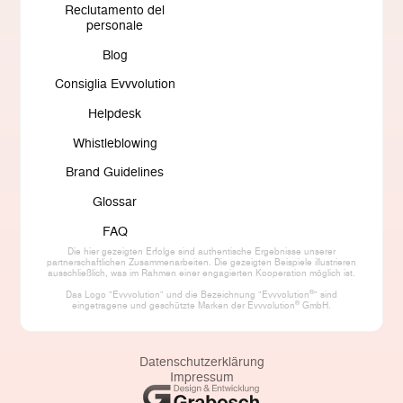
Reclutamento del
personale
Blog
Consiglia Evvvolution
Helpdesk
Whistleblowing
Brand Guidelines
Glossar
FAQ
Die hier gezeigten Erfolge sind authentische Ergebnisse unserer
partnerschaftlichen Zusammenarbeiten. Die gezeigten Beispiele illustrieren
ausschließlich, was im Rahmen einer engagierten Kooperation möglich ist.
®
Das Logo "Evvvolution" und die Bezeichnung "Evvvolution
" sind
®
eingetragene und geschützte Marken der Evvvolution
GmbH.
Datenschutzerklärung
Impressum