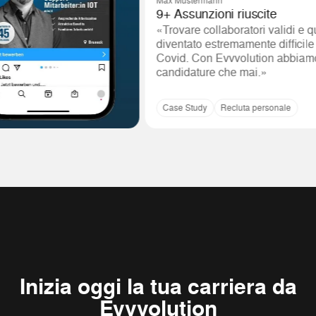
Max Mustermann
9+ Assunzioni riuscite
«Trovare collaboratori validi e qualificati
diventato estremamente difficile dopo il 
Covid. Con Evvvolution abbiamo ricevut
candidature che mai.»
Case Study
Recluta personale
Inizia oggi la tua carriera da
Evvvolution