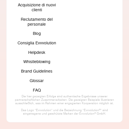
Acquisizione di nuovi
clienti
Reclutamento del
personale
Blog
Consiglia Evvvolution
Helpdesk
Whistleblowing
Brand Guidelines
Glossar
FAQ
Die hier gezeigten Erfolge sind authentische Ergebnisse unserer
partnerschaftlichen Zusammenarbeiten. Die gezeigten Beispiele illustrieren
ausschließlich, was im Rahmen einer engagierten Kooperation möglich ist.
®
Das Logo "Evvvolution" und die Bezeichnung "Evvvolution
" sind
®
eingetragene und geschützte Marken der Evvvolution
GmbH.