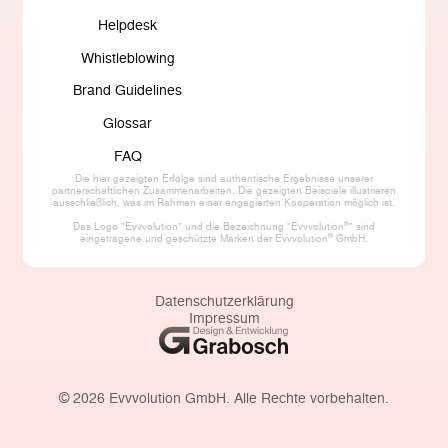
Helpdesk
Whistleblowing
Brand Guidelines
Glossar
FAQ
Die hier gezeigten Erfolge sind authentische Ergebnisse unserer
partnerschaftlichen Zusammenarbeiten. Die gezeigten Beispiele illustrieren
ausschließlich, was im Rahmen einer engagierten Kooperation möglich ist.
®
Das Logo "Evvvolution" und die Bezeichnung "Evvvolution
" sind
®
eingetragene und geschützte Marken der Evvvolution
GmbH.
Datenschutzerklärung
Impressum
©
2026
Evvvolution GmbH. Alle Rechte vorbehalten.