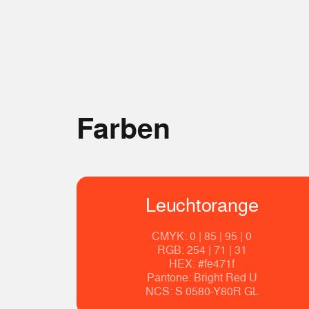
Farben
Leuchtorange
CMYK: 0 | 85 | 95 | 0
RGB: 254 | 71 | 31
HEX: #fe471f
Pantone: Bright Red U
NCS: S 0580-Y80R GL