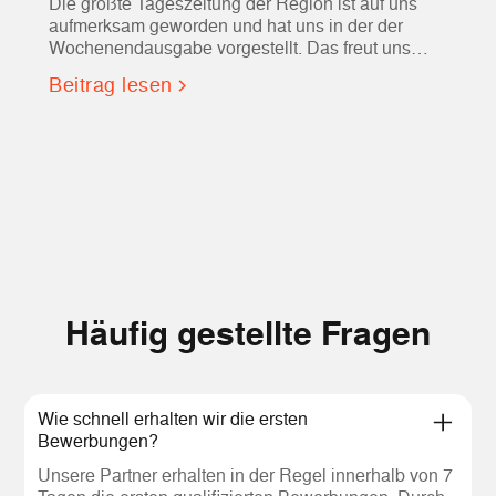
Die größte Tageszeitung der Region ist auf uns
aufmerksam geworden und hat uns in der der
Wochenendausgabe vorgestellt. Das freut uns
natürlich sehr und bestätigt uns zudem in unserer
Beitrag lesen
Entscheidung unser Büro in der Stadt (mit der
"Dolomiten" als Nachbar) gewählt zu haben :)
Gute Lektüre!
Häufig gestellte Fragen
Wie schnell erhalten wir die ersten
Bewerbungen?
Unsere Partner erhalten in der Regel innerhalb von 7