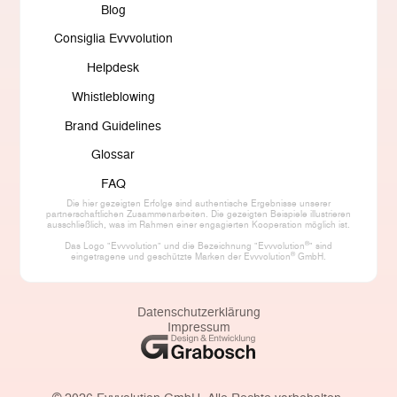
Blog
Consiglia Evvvolution
Helpdesk
Whistleblowing
Brand Guidelines
Glossar
FAQ
Die hier gezeigten Erfolge sind authentische Ergebnisse unserer
partnerschaftlichen Zusammenarbeiten. Die gezeigten Beispiele illustrieren
ausschließlich, was im Rahmen einer engagierten Kooperation möglich ist.
®
Das Logo "Evvvolution" und die Bezeichnung "Evvvolution
" sind
®
eingetragene und geschützte Marken der Evvvolution
GmbH.
Datenschutzerklärung
Impressum