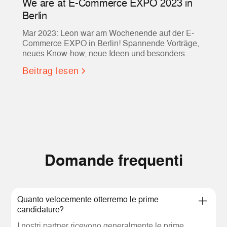
We are at E-Commerce EXPO 2023 in
Berlin
Mar 2023: Leon war am Wochenende auf der E-
Commerce EXPO in Berlin! Spannende Vorträge,
neues Know-how, neue Ideen und besonders
hilfreiche Tools für Evvvolution und vielleicht auch
Beitrag lesen
für euch!
Domande frequenti
Quanto velocemente otterremo le prime
candidature?
I nostri partner ricevono generalmente le prime