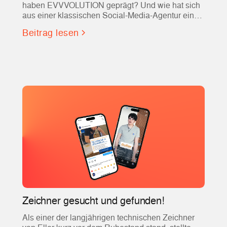
haben EVVVOLUTION geprägt? Und wie hat sich
aus einer klassischen Social-Media-Agentur einer
der führenden Partner für Social Recruiting und
Beitrag lesen
Employer Branding entwickelt?
Zeichner gesucht und gefunden!
Als einer der langjährigen technischen Zeichner