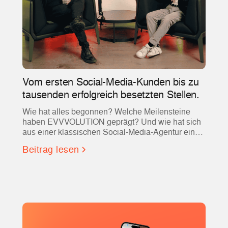
Vom ersten Social-Media-Kunden bis zu
tausenden erfolgreich besetzten Stellen.
Wie hat alles begonnen? Welche Meilensteine
haben EVVVOLUTION geprägt? Und wie hat sich
aus einer klassischen Social-Media-Agentur einer
der führenden Partner für Social Recruiting und
Beitrag lesen
Employer Branding entwickelt?