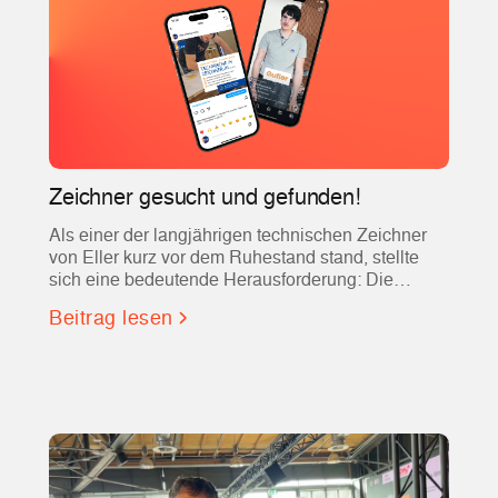
Zeichner gesucht und gefunden!
Als einer der langjährigen technischen Zeichner
von Eller kurz vor dem Ruhestand stand, stellte
sich eine bedeutende Herausforderung: Die
Suche nach einer qualifizierten Fachkraft, die nicht
Beitrag lesen
nur Erfahrung mit AutoCAD mitbrachte, sondern
auch in das eingespielte Team und die hohen
Ansprüche des Unternehmens passte.