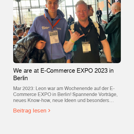
We are at E-Commerce EXPO 2023 in
Berlin
Mar 2023: Leon war am Wochenende auf der E-
Commerce EXPO in Berlin! Spannende Vorträge,
neues Know-how, neue Ideen und besonders
hilfreiche Tools für Evvvolution und vielleicht auch
Beitrag lesen
für euch!