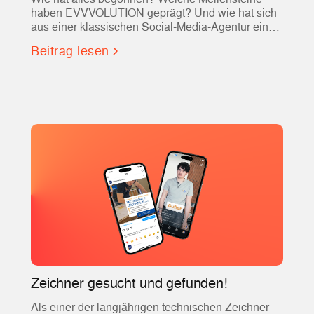
haben EVVVOLUTION geprägt? Und wie hat sich
aus einer klassischen Social-Media-Agentur einer
der führenden Partner für Social Recruiting und
Beitrag lesen
Employer Branding entwickelt?
Zeichner gesucht und gefunden!
Als einer der langjährigen technischen Zeichner