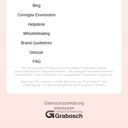
Blog
Consiglia Evvvolution
Helpdesk
Whistleblowing
Brand Guidelines
Glossar
FAQ
Die hier gezeigten Erfolge sind authentische Ergebnisse unserer
partnerschaftlichen Zusammenarbeiten. Die gezeigten Beispiele illustrieren
ausschließlich, was im Rahmen einer engagierten Kooperation möglich ist.
®
Das Logo "Evvvolution" und die Bezeichnung "Evvvolution
" sind
®
eingetragene und geschützte Marken der Evvvolution
GmbH.
Datenschutzerklärung
Impressum