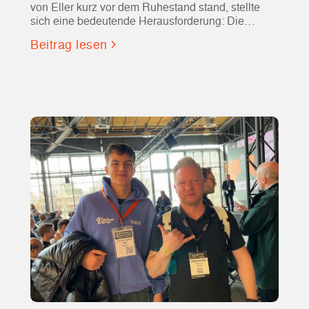
von Eller kurz vor dem Ruhestand stand, stellte
sich eine bedeutende Herausforderung: Die
Suche nach einer qualifizierten Fachkraft, die nicht
Beitrag lesen
nur Erfahrung mit AutoCAD mitbrachte, sondern
auch in das eingespielte Team und die hohen
Ansprüche des Unternehmens passte.