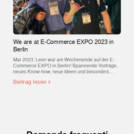
We are at E-Commerce EXPO 2023 in
Berlin
Mar 2023: Leon war am Wochenende auf der E-
Commerce EXPO in Berlin! Spannende Vorträge,
neues Know-how, neue Ideen und besonders
hilfreiche Tools für Evvvolution und vielleicht auch
Beitrag lesen
für euch!