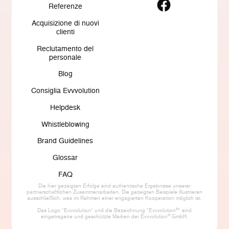
Referenze
Acquisizione di nuovi
clienti
Reclutamento del
personale
Blog
Consiglia Evvvolution
Helpdesk
Whistleblowing
Brand Guidelines
Glossar
FAQ
Die hier gezeigten Erfolge sind authentische Ergebnisse unserer
partnerschaftlichen Zusammenarbeiten. Die gezeigten Beispiele illustrieren
ausschließlich, was im Rahmen einer engagierten Kooperation möglich ist.
®
Das Logo "Evvvolution" und die Bezeichnung "Evvvolution
" sind
®
eingetragene und geschützte Marken der Evvvolution
GmbH.