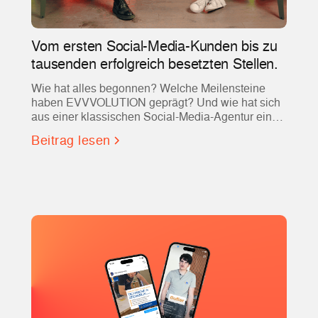
Vom ersten Social-Media-Kunden bis zu
tausenden erfolgreich besetzten Stellen.
Wie hat alles begonnen? Welche Meilensteine
haben EVVVOLUTION geprägt? Und wie hat sich
aus einer klassischen Social-Media-Agentur einer
der führenden Partner für Social Recruiting und
Beitrag lesen
Employer Branding entwickelt?