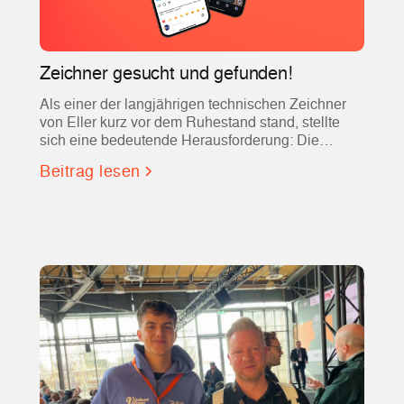
Zeichner gesucht und gefunden!
Als einer der langjährigen technischen Zeichner
von Eller kurz vor dem Ruhestand stand, stellte
sich eine bedeutende Herausforderung: Die
Suche nach einer qualifizierten Fachkraft, die nicht
Beitrag lesen
nur Erfahrung mit AutoCAD mitbrachte, sondern
auch in das eingespielte Team und die hohen
Ansprüche des Unternehmens passte.