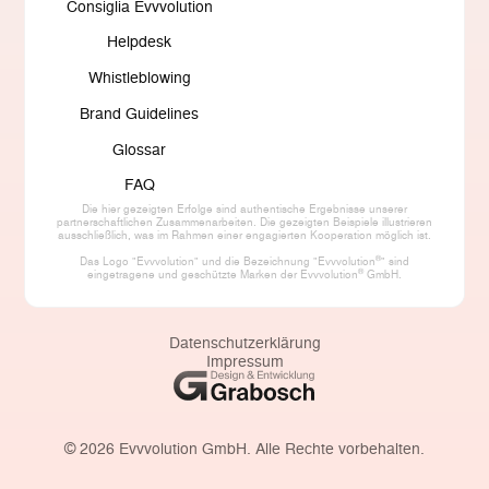
Consiglia Evvvolution
Helpdesk
Whistleblowing
Brand Guidelines
Glossar
FAQ
Die hier gezeigten Erfolge sind authentische Ergebnisse unserer
partnerschaftlichen Zusammenarbeiten. Die gezeigten Beispiele illustrieren
ausschließlich, was im Rahmen einer engagierten Kooperation möglich ist.
®
Das Logo "Evvvolution" und die Bezeichnung "Evvvolution
" sind
®
eingetragene und geschützte Marken der Evvvolution
GmbH.
Datenschutzerklärung
Impressum
©
2026
Evvvolution GmbH. Alle Rechte vorbehalten.