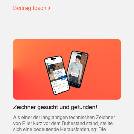
der führenden Partner für Social Recruiting und
Beitrag lesen
Employer Branding entwickelt?
Zeichner gesucht und gefunden!
Als einer der langjährigen technischen Zeichner
von Eller kurz vor dem Ruhestand stand, stellte
sich eine bedeutende Herausforderung: Die