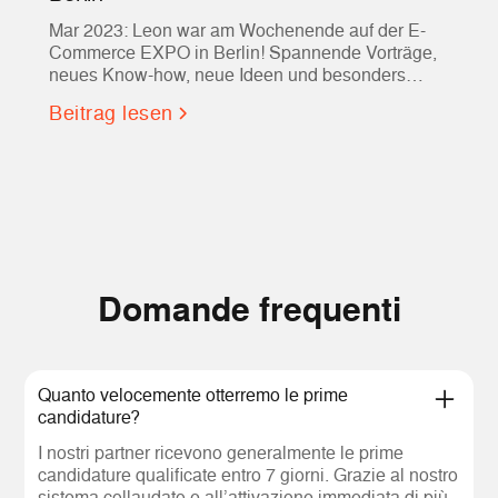
Mar 2023: Leon war am Wochenende auf der E-
Commerce EXPO in Berlin! Spannende Vorträge,
neues Know-how, neue Ideen und besonders
hilfreiche Tools für Evvvolution und vielleicht auch
Beitrag lesen
für euch!
Domande frequenti
Quanto velocemente otterremo le prime
candidature?
I nostri partner ricevono generalmente le prime
candidature qualificate entro 7 giorni. Grazie al nostro
sistema collaudato e all’attivazione immediata di più