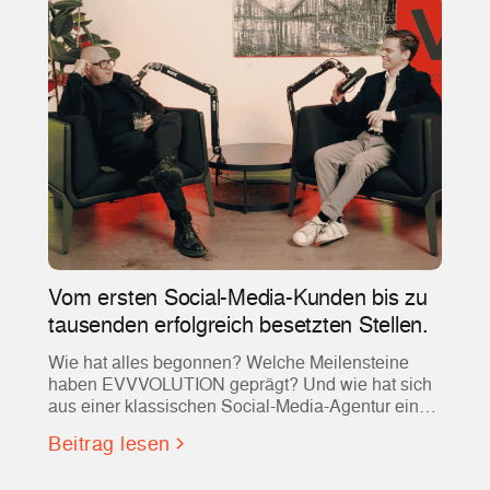
Vom ersten Social-Media-Kunden bis zu
tausenden erfolgreich besetzten Stellen.
Wie hat alles begonnen? Welche Meilensteine
haben EVVVOLUTION geprägt? Und wie hat sich
aus einer klassischen Social-Media-Agentur einer
der führenden Partner für Social Recruiting und
Beitrag lesen
Employer Branding entwickelt?