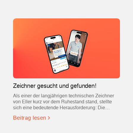
Zeichner gesucht und gefunden!
Als einer der langjährigen technischen Zeichner
von Eller kurz vor dem Ruhestand stand, stellte
sich eine bedeutende Herausforderung: Die
Suche nach einer qualifizierten Fachkraft, die nicht
Beitrag lesen
nur Erfahrung mit AutoCAD mitbrachte, sondern
auch in das eingespielte Team und die hohen
Ansprüche des Unternehmens passte.